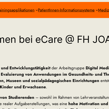
ainingsapplikationen
PatientInnen-Informationssysteme
Mediz
men bei eCare @ FH 
 und Entwicklungstätigkeit
der Arbeitsgruppe
Digital Med
 Evaluierung von Anwendungen im Gesundheits- und Th
en, Museen und sozialpädagogischen Einrichtungen
ents
Kinder und Erwachsene
.
 von Studierenden
– sowohl im Rahmen von Lehrveranstaltun
te realer Aufgabenstellungen, was eine
hohe Motivation und