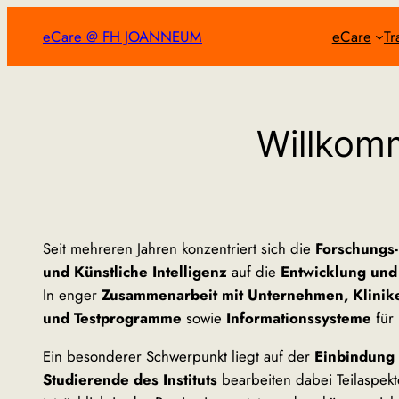
Zum
eCare @ FH JOANNEUM
eCare
Tr
Inhalt
springen
Willkom
Seit mehreren Jahren konzentriert sich die
Forschungs-
und Künstliche Intelligenz
auf die
Entwicklung und
In enger
Zusammenarbeit mit Unternehmen, Klinik
und Testprogramme
sowie
Informationssysteme
für
Ein besonderer Schwerpunkt liegt auf der
Einbindung
Studierende des Instituts
bearbeiten dabei Teilaspek