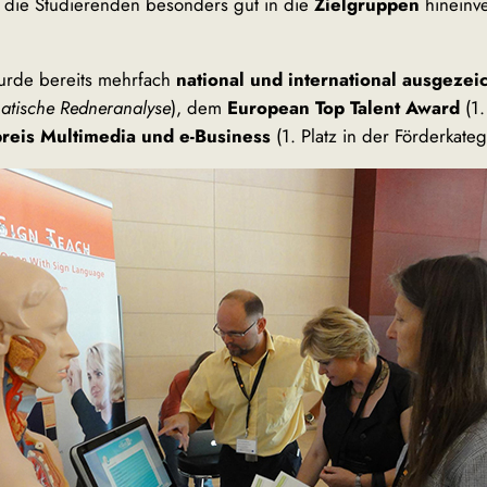
ch die Studierenden besonders gut in die
Zielgruppen
hineinv
urde bereits mehrfach
national und international ausgezei
matische Redneranalyse
), dem
European Top Talent Award
(1.
preis Multimedia und e-Business
(1. Platz in der Förderkateg