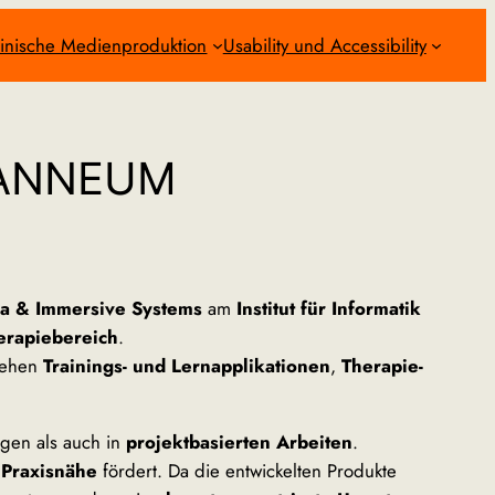
inische Medienproduktion
Usability und Accessibility
JOANNEUM
ia & Immersive Systems
am
Institut für Informatik
erapiebereich
.
tehen
Trainings- und Lernapplikationen
,
Therapie-
gen als auch in
projektbasierten Arbeiten
.
 Praxisnähe
fördert. Da die entwickelten Produkte