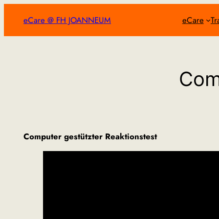
Zum
eCare @ FH JOANNEUM
eCare
Tr
Inhalt
springen
Com
Computer gestützter Reaktionstest