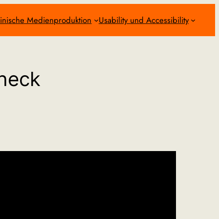
inische Medienproduktion
Usability und Accessibility
heck