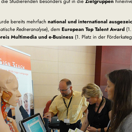
ch die Studierenden besonders gut in die
Zielgruppen
hineinv
urde bereits mehrfach
national und international ausgezei
matische Redneranalyse
), dem
European Top Talent Award
(1.
preis Multimedia und e-Business
(1. Platz in der Förderkateg