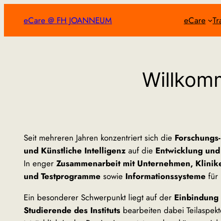
Zum
eCare @ FH JOANNEUM
eCare
Tr
Inhalt
springen
Willkom
Seit mehreren Jahren konzentriert sich die
Forschungs-
und Künstliche Intelligenz
auf die
Entwicklung und
In enger
Zusammenarbeit mit Unternehmen, Klinik
und Testprogramme
sowie
Informationssysteme
für
Ein besonderer Schwerpunkt liegt auf der
Einbindung
Studierende des Instituts
bearbeiten dabei Teilaspek