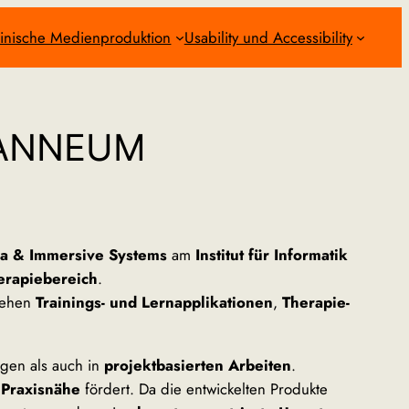
inische Medienproduktion
Usability und Accessibility
JOANNEUM
ia & Immersive Systems
am
Institut für Informatik
erapiebereich
.
tehen
Trainings- und Lernapplikationen
,
Therapie-
gen als auch in
projektbasierten Arbeiten
.
 Praxisnähe
fördert. Da die entwickelten Produkte