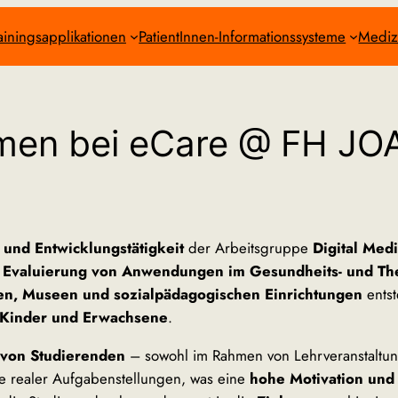
ainingsapplikationen
PatientInnen-Informationssysteme
Mediz
men bei eCare @ FH 
 und Entwicklungstätigkeit
der Arbeitsgruppe
Digital Med
 Evaluierung von Anwendungen im Gesundheits- und Th
en, Museen und sozialpädagogischen Einrichtungen
ents
Kinder und Erwachsene
.
 von Studierenden
– sowohl im Rahmen von Lehrveranstaltun
te realer Aufgabenstellungen, was eine
hohe Motivation und