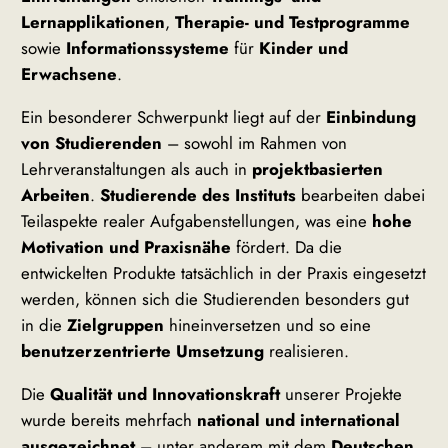
Lernapplikationen
,
Therapie- und Testprogramme
sowie
Informationssysteme
für
Kinder und
Erwachsene
.
Ein besonderer Schwerpunkt liegt auf der
Einbindung
von Studierenden
– sowohl im Rahmen von
Lehrveranstaltungen als auch in
projektbasierten
Arbeiten
.
Studierende des Instituts
bearbeiten dabei
Teilaspekte realer Aufgabenstellungen, was eine
hohe
Motivation und Praxisnähe
fördert. Da die
entwickelten Produkte tatsächlich in der Praxis eingesetzt
werden, können sich die Studierenden besonders gut
in die
Zielgruppen
hineinversetzen und so eine
benutzerzentrierte Umsetzung
realisieren.
Die
Qualität und Innovationskraft
unserer Projekte
wurde bereits mehrfach
national und international
ausgezeichnet
– unter anderem mit dem
Deutschen