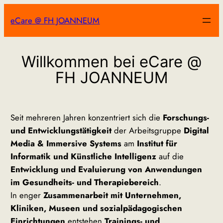
Zum
eCare @ FH JOANNEUM
Inhalt
springen
Willkommen bei eCare @
FH JOANNEUM
Seit mehreren Jahren konzentriert sich die
Forschungs-
und Entwicklungstätigkeit
der Arbeitsgruppe
Digital
Media & Immersive Systems
am
Institut für
Informatik und Künstliche Intelligenz
auf die
Entwicklung und Evaluierung von Anwendungen
im Gesundheits- und Therapiebereich
.
In enger
Zusammenarbeit mit Unternehmen,
Kliniken, Museen und sozialpädagogischen
Einrichtungen
entstehen
Trainings- und