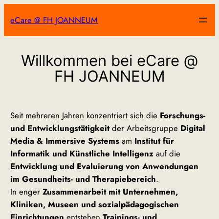
Zum
eCare @ FH JOANNEUM
Inhalt
springen
Willkommen bei eCare @
FH JOANNEUM
Seit mehreren Jahren konzentriert sich die
Forschungs-
und Entwicklungstätigkeit
der Arbeitsgruppe
Digital
Media & Immersive Systems
am
Institut für
Informatik und Künstliche Intelligenz
auf die
Entwicklung und Evaluierung von Anwendungen
im Gesundheits- und Therapiebereich
.
In enger
Zusammenarbeit mit Unternehmen,
Kliniken, Museen und sozialpädagogischen
Einrichtungen
entstehen
Trainings- und