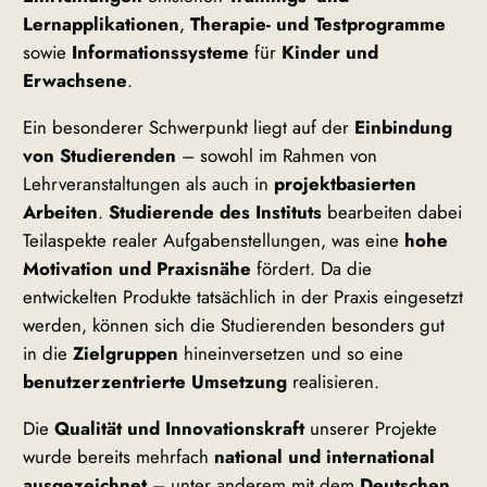
Lernapplikationen
,
Therapie- und Testprogramme
sowie
Informationssysteme
für
Kinder und
Erwachsene
.
Ein besonderer Schwerpunkt liegt auf der
Einbindung
von Studierenden
– sowohl im Rahmen von
Lehrveranstaltungen als auch in
projektbasierten
Arbeiten
.
Studierende des Instituts
bearbeiten dabei
Teilaspekte realer Aufgabenstellungen, was eine
hohe
Motivation und Praxisnähe
fördert. Da die
entwickelten Produkte tatsächlich in der Praxis eingesetzt
werden, können sich die Studierenden besonders gut
in die
Zielgruppen
hineinversetzen und so eine
benutzerzentrierte Umsetzung
realisieren.
Die
Qualität und Innovationskraft
unserer Projekte
wurde bereits mehrfach
national und international
ausgezeichnet
– unter anderem mit dem
Deutschen