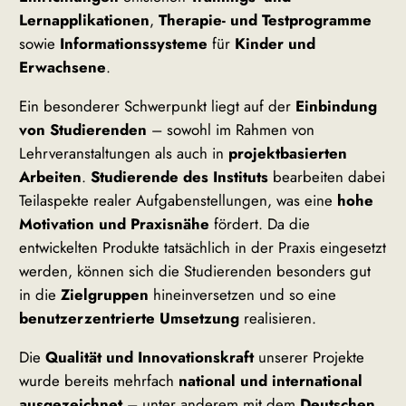
Lernapplikationen
,
Therapie- und Testprogramme
sowie
Informationssysteme
für
Kinder und
Erwachsene
.
Ein besonderer Schwerpunkt liegt auf der
Einbindung
von Studierenden
– sowohl im Rahmen von
Lehrveranstaltungen als auch in
projektbasierten
Arbeiten
.
Studierende des Instituts
bearbeiten dabei
Teilaspekte realer Aufgabenstellungen, was eine
hohe
Motivation und Praxisnähe
fördert. Da die
entwickelten Produkte tatsächlich in der Praxis eingesetzt
werden, können sich die Studierenden besonders gut
in die
Zielgruppen
hineinversetzen und so eine
benutzerzentrierte Umsetzung
realisieren.
Die
Qualität und Innovationskraft
unserer Projekte
wurde bereits mehrfach
national und international
ausgezeichnet
– unter anderem mit dem
Deutschen