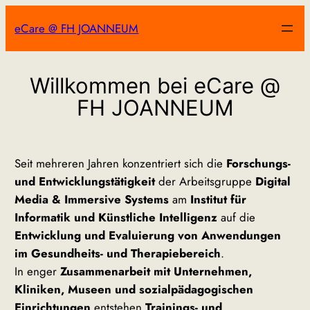
Zum
eCare @ FH JOANNEUM
Inhalt
springen
Willkommen bei eCare @
FH JOANNEUM
Seit mehreren Jahren konzentriert sich die
Forschungs-
und Entwicklungstätigkeit
der Arbeitsgruppe
Digital
Media & Immersive Systems
am
Institut für
Informatik und Künstliche Intelligenz
auf die
Entwicklung und Evaluierung von Anwendungen
im Gesundheits- und Therapiebereich
.
In enger
Zusammenarbeit mit Unternehmen,
Kliniken, Museen und sozialpädagogischen
Einrichtungen
entstehen
Trainings- und