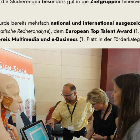
ch die Studierenden besonders gut in die
Zielgruppen
hineinv
urde bereits mehrfach
national und international ausgezei
matische Redneranalyse
), dem
European Top Talent Award
(1.
preis Multimedia und e-Business
(1. Platz in der Förderkateg