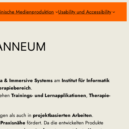
inische Medienproduktion
Usability und Accessibility
JOANNEUM
ia & Immersive Systems
am
Institut für Informatik
erapiebereich
.
tehen
Trainings- und Lernapplikationen
,
Therapie-
gen als auch in
projektbasierten Arbeiten
.
 Praxisnähe
fördert. Da die entwickelten Produkte