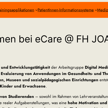
ainingsapplikationen
PatientInnen-Informationssysteme
Mediz
men bei eCare @ FH 
 und Entwicklungstätigkeit
der Arbeitsgruppe
Digital Med
 Evaluierung von Anwendungen im Gesundheits- und Th
en, Museen und sozialpädagogischen Einrichtungen
ents
Kinder und Erwachsene
.
 von Studierenden
– sowohl im Rahmen von Lehrveranstaltun
te realer Aufgabenstellungen, was eine
hohe Motivation und