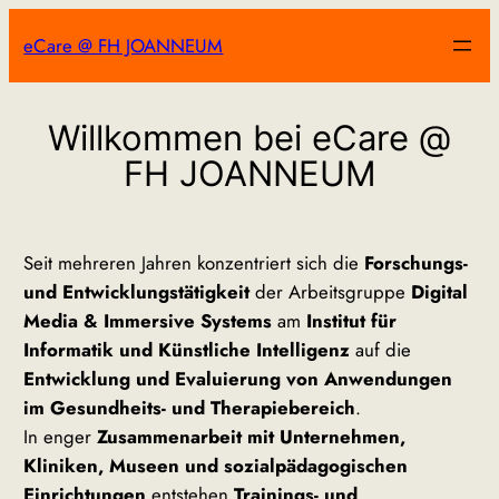
Zum
eCare @ FH JOANNEUM
Inhalt
springen
Willkommen bei eCare @
FH JOANNEUM
Seit mehreren Jahren konzentriert sich die
Forschungs-
und Entwicklungstätigkeit
der Arbeitsgruppe
Digital
Media & Immersive Systems
am
Institut für
Informatik und Künstliche Intelligenz
auf die
Entwicklung und Evaluierung von Anwendungen
im Gesundheits- und Therapiebereich
.
In enger
Zusammenarbeit mit Unternehmen,
Kliniken, Museen und sozialpädagogischen
Einrichtungen
entstehen
Trainings- und