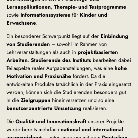
Lernapplikationen
,
Therapie- und Testprogramme
sowie
Informationssysteme
für
Kinder und
Erwachsene
.
Ein besonderer Schwerpunkt liegt auf der
Einbindung
von Studierenden
– sowohl im Rahmen von
Lehrveranstaltungen als auch in
projektbasierten
Arbeiten
.
Studierende des Instituts
bearbeiten dabei
Teilaspekte realer Aufgabenstellungen, was eine
hohe
Motivation und Praxisnähe
fördert. Da die
entwickelten Produkte tatsächlich in der Praxis eingesetzt
werden, können sich die Studierenden besonders gut
in die
Zielgruppen
hineinversetzen und so eine
benutzerzentrierte Umsetzung
realisieren.
Die
Qualität und Innovationskraft
unserer Projekte
wurde bereits mehrfach
national und international
ausgezeichnet
– unter anderem mit dem
Deutschen