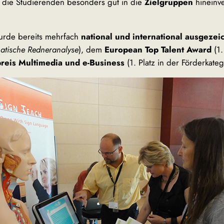
ch die Studierenden besonders gut in die
Zielgruppen
hineinv
urde bereits mehrfach
national und international ausgezei
matische Redneranalyse
), dem
European Top Talent Award
(1.
preis Multimedia und e-Business
(1. Platz in der Förderkateg