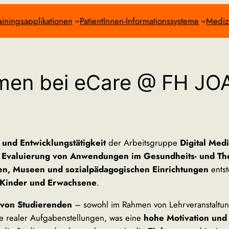
ainingsapplikationen
PatientInnen-Informationssysteme
Mediz
men bei eCare @ FH 
 und Entwicklungstätigkeit
der Arbeitsgruppe
Digital Med
 Evaluierung von Anwendungen im Gesundheits- und Th
en, Museen und sozialpädagogischen Einrichtungen
ents
Kinder und Erwachsene
.
 von Studierenden
– sowohl im Rahmen von Lehrveranstaltun
te realer Aufgabenstellungen, was eine
hohe Motivation und