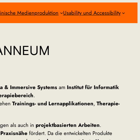
inische Medienproduktion
Usability und Accessibility
JOANNEUM
ia & Immersive Systems
am
Institut für Informatik
erapiebereich
.
tehen
Trainings- und Lernapplikationen
,
Therapie-
gen als auch in
projektbasierten Arbeiten
.
 Praxisnähe
fördert. Da die entwickelten Produkte