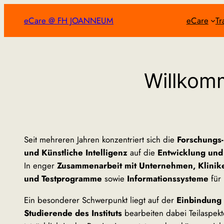
Zum
eCare @ FH JOANNEUM
eCare
Tr
Inhalt
springen
Willkom
Seit mehreren Jahren konzentriert sich die
Forschungs-
und Künstliche Intelligenz
auf die
Entwicklung und
In enger
Zusammenarbeit mit Unternehmen, Klinik
und Testprogramme
sowie
Informationssysteme
für
Ein besonderer Schwerpunkt liegt auf der
Einbindung
Studierende des Instituts
bearbeiten dabei Teilaspek