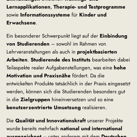
Lernapplikationen
,
Therapie- und Testprogramme
sowie
Informationssysteme
für
Kinder und
Erwachsene
.
Ein besonderer Schwerpunkt liegt auf der
Einbindung
von Studierenden
– sowohl im Rahmen von
Lehrveranstaltungen als auch in
projektbasierten
Arbeiten
.
Studierende des Instituts
bearbeiten dabei
Teilaspekte realer Aufgabenstellungen, was eine
hohe
Motivation und Praxisnähe
fördert. Da die
entwickelten Produkte tatsächlich in der Praxis eingesetzt
werden, können sich die Studierenden besonders gut
in die
Zielgruppen
hineinversetzen und so eine
benutzerzentrierte Umsetzung
realisieren.
Die
Qualität und Innovationskraft
unserer Projekte
wurde bereits mehrfach
national und international
ausgezeichnet
– unter anderem mit dem
Deutschen