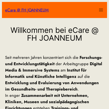
Zum
eCare @ FH JOANNEUM
Inhalt
springen
Willkommen bei eCare @
FH JOANNEUM
Seit mehreren Jahren konzentriert sich die
Forschungs-
und Entwicklungstätigkeit
der Arbeitsgruppe
Digital
Media & Immersive Systems
am
Institut für
Informatik und Künstliche Intelligenz
auf die
Entwicklung und Evaluierung von Anwendungen
im Gesundheits- und Therapiebereich
.
In enger
Zusammenarbeit mit Unternehmen,
Kliniken, Museen und sozialpädagogischen
Einrichtungen
entstehen
Trainings- und