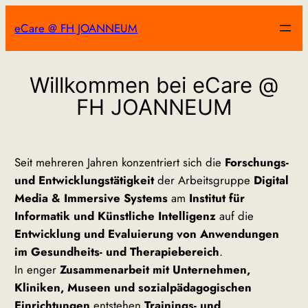
Zum
eCare @ FH JOANNEUM
Inhalt
springen
Willkommen bei eCare @
FH JOANNEUM
Seit mehreren Jahren konzentriert sich die
Forschungs-
und Entwicklungstätigkeit
der Arbeitsgruppe
Digital
Media & Immersive Systems
am
Institut für
Informatik und Künstliche Intelligenz
auf die
Entwicklung und Evaluierung von Anwendungen
im Gesundheits- und Therapiebereich
.
In enger
Zusammenarbeit mit Unternehmen,
Kliniken, Museen und sozialpädagogischen
Einrichtungen
entstehen
Trainings- und