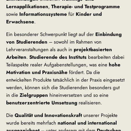
Lernapplikationen
,
Therapie- und Testprogramme
sowie
Informationssysteme
für
Kinder und
Erwachsene
.
Ein besonderer Schwerpunkt liegt auf der
Einbindung
von Studierenden
– sowohl im Rahmen von
Lehrveranstaltungen als auch in
projektbasierten
Arbeiten
.
Studierende des Instituts
bearbeiten dabei
Teilaspekte realer Aufgabenstellungen, was eine
hohe
Motivation und Praxisnähe
fördert. Da die
entwickelten Produkte tatsächlich in der Praxis eingesetzt
werden, können sich die Studierenden besonders gut
in die
Zielgruppen
hineinversetzen und so eine
benutzerzentrierte Umsetzung
realisieren.
Die
Qualität und Innovationskraft
unserer Projekte
wurde bereits mehrfach
national und international
ausgezeichnet
– unter anderem mit dem
Deutschen