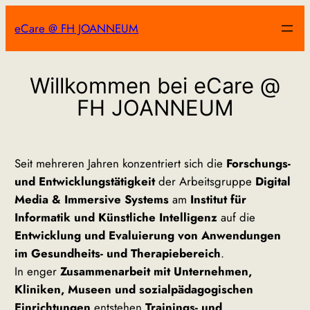
Zum
eCare @ FH JOANNEUM
Inhalt
springen
Willkommen bei eCare @
FH JOANNEUM
Seit mehreren Jahren konzentriert sich die
Forschungs-
und Entwicklungstätigkeit
der Arbeitsgruppe
Digital
Media & Immersive Systems
am
Institut für
Informatik und Künstliche Intelligenz
auf die
Entwicklung und Evaluierung von Anwendungen
im Gesundheits- und Therapiebereich
.
In enger
Zusammenarbeit mit Unternehmen,
Kliniken, Museen und sozialpädagogischen
Einrichtungen
entstehen
Trainings- und