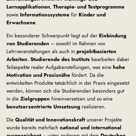
Lernapplikationen
,
Therapie- und Testprogramme
sowie
Informationssysteme
für
Kinder und
Erwachsene
.
Ein besonderer Schwerpunkt liegt auf der
Einbindung
von Studierenden
– sowohl im Rahmen von
Lehrveranstaltungen als auch in
projektbasierten
Arbeiten
.
Studierende des Instituts
bearbeiten dabei
Teilaspekte realer Aufgabenstellungen, was eine
hohe
Motivation und Praxisnähe
fördert. Da die
entwickelten Produkte tatsächlich in der Praxis eingesetzt
werden, können sich die Studierenden besonders gut
in die
Zielgruppen
hineinversetzen und so eine
benutzerzentrierte Umsetzung
realisieren.
Die
Qualität und Innovationskraft
unserer Projekte
wurde bereits mehrfach
national und international
ausgezeichnet
– unter anderem mit dem
Deutschen