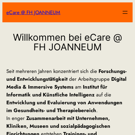
Zum
eCare @ FH JOANNEUM
Inhalt
springen
Willkommen bei eCare @
FH JOANNEUM
Seit mehreren Jahren konzentriert sich die
Forschungs-
und Entwicklungstätigkeit
der Arbeitsgruppe
Digital
Media & Immersive Systems
am
Institut für
Informatik und Künstliche Intelligenz
auf die
Entwicklung und Evaluierung von Anwendungen
im Gesundheits- und Therapiebereich
.
In enger
Zusammenarbeit mit Unternehmen,
Kliniken, Museen und sozialpädagogischen
Einrichtungen
entstehen
Trainings- und