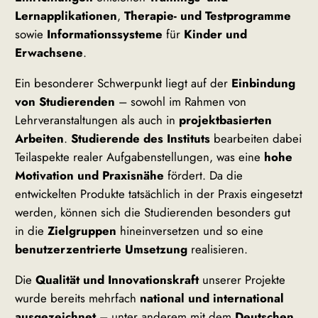
Lernapplikationen
,
Therapie- und Testprogramme
sowie
Informationssysteme
für
Kinder und
Erwachsene
.
Ein besonderer Schwerpunkt liegt auf der
Einbindung
von Studierenden
– sowohl im Rahmen von
Lehrveranstaltungen als auch in
projektbasierten
Arbeiten
.
Studierende des Instituts
bearbeiten dabei
Teilaspekte realer Aufgabenstellungen, was eine
hohe
Motivation und Praxisnähe
fördert. Da die
entwickelten Produkte tatsächlich in der Praxis eingesetzt
werden, können sich die Studierenden besonders gut
in die
Zielgruppen
hineinversetzen und so eine
benutzerzentrierte Umsetzung
realisieren.
Die
Qualität und Innovationskraft
unserer Projekte
wurde bereits mehrfach
national und international
ausgezeichnet
– unter anderem mit dem
Deutschen