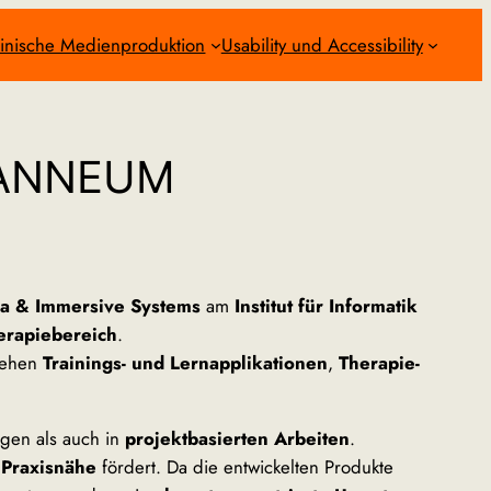
inische Medienproduktion
Usability und Accessibility
JOANNEUM
ia & Immersive Systems
am
Institut für Informatik
erapiebereich
.
tehen
Trainings- und Lernapplikationen
,
Therapie-
gen als auch in
projektbasierten Arbeiten
.
 Praxisnähe
fördert. Da die entwickelten Produkte