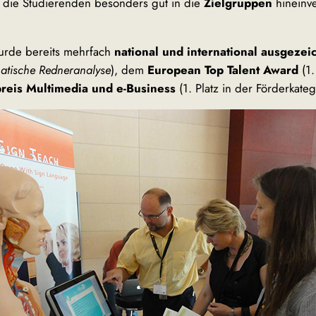
ch die Studierenden besonders gut in die
Zielgruppen
hineinv
urde bereits mehrfach
national und international ausgezei
matische Redneranalyse
), dem
European Top Talent Award
(1.
preis Multimedia und e-Business
(1. Platz in der Förderkateg