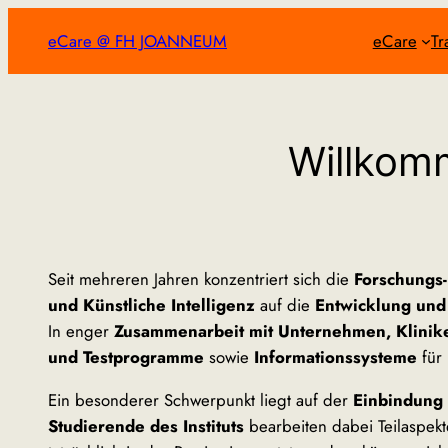
Zum
eCare @ FH JOANNEUM
eCare
Tr
Inhalt
springen
Willkom
Seit mehreren Jahren konzentriert sich die
Forschungs-
und Künstliche Intelligenz
auf die
Entwicklung und
In enger
Zusammenarbeit mit Unternehmen, Klinik
und Testprogramme
sowie
Informationssysteme
für
Ein besonderer Schwerpunkt liegt auf der
Einbindung
Studierende des Instituts
bearbeiten dabei Teilaspek