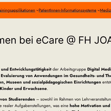
ainingsapplikationen
PatientInnen-Informationssysteme
Mediz
men bei eCare @ FH 
 und Entwicklungstätigkeit
der Arbeitsgruppe
Digital Med
 Evaluierung von Anwendungen im Gesundheits- und Th
en, Museen und sozialpädagogischen Einrichtungen
ents
Kinder und Erwachsene
.
 von Studierenden
– sowohl im Rahmen von Lehrveranstaltun
te realer Aufgabenstellungen, was eine
hohe Motivation und