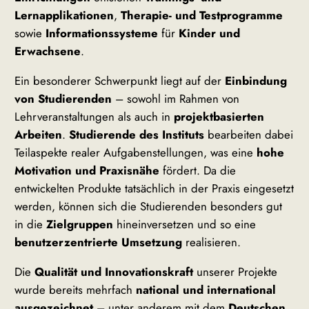
Lernapplikationen
,
Therapie- und Testprogramme
sowie
Informationssysteme
für
Kinder und
Erwachsene
.
Ein besonderer Schwerpunkt liegt auf der
Einbindung
von Studierenden
– sowohl im Rahmen von
Lehrveranstaltungen als auch in
projektbasierten
Arbeiten
.
Studierende des Instituts
bearbeiten dabei
Teilaspekte realer Aufgabenstellungen, was eine
hohe
Motivation und Praxisnähe
fördert. Da die
entwickelten Produkte tatsächlich in der Praxis eingesetzt
werden, können sich die Studierenden besonders gut
in die
Zielgruppen
hineinversetzen und so eine
benutzerzentrierte Umsetzung
realisieren.
Die
Qualität und Innovationskraft
unserer Projekte
wurde bereits mehrfach
national und international
ausgezeichnet
– unter anderem mit dem
Deutschen