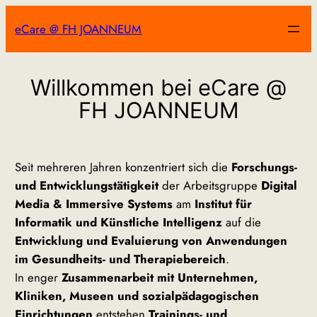
Zum
eCare @ FH JOANNEUM
Inhalt
springen
Willkommen bei eCare @
FH JOANNEUM
Seit mehreren Jahren konzentriert sich die
Forschungs-
und Entwicklungstätigkeit
der Arbeitsgruppe
Digital
Media & Immersive Systems
am
Institut für
Informatik und Künstliche Intelligenz
auf die
Entwicklung und Evaluierung von Anwendungen
im Gesundheits- und Therapiebereich
.
In enger
Zusammenarbeit mit Unternehmen,
Kliniken, Museen und sozialpädagogischen
Einrichtungen
entstehen
Trainings- und