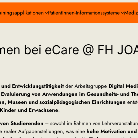
ainingsapplikationen
PatientInnen-Informationssysteme
Mediz
men bei eCare @ FH 
 und Entwicklungstätigkeit
der Arbeitsgruppe
Digital Med
 Evaluierung von Anwendungen im Gesundheits- und Th
en, Museen und sozialpädagogischen Einrichtungen
ents
Kinder und Erwachsene
.
 von Studierenden
– sowohl im Rahmen von Lehrveranstaltun
te realer Aufgabenstellungen, was eine
hohe Motivation und