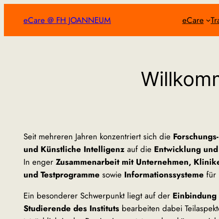
Zum
eCare @ FH JOANNEUM
eCare
Tr
Inhalt
springen
Willkom
Seit mehreren Jahren konzentriert sich die
Forschungs-
und Künstliche Intelligenz
auf die
Entwicklung und
In enger
Zusammenarbeit mit Unternehmen, Klinik
und Testprogramme
sowie
Informationssysteme
für
Ein besonderer Schwerpunkt liegt auf der
Einbindung
Studierende des Instituts
bearbeiten dabei Teilaspek