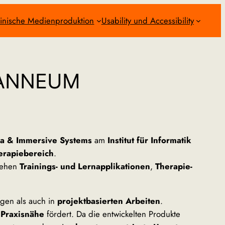
inische Medienproduktion
Usability und Accessibility
JOANNEUM
ia & Immersive Systems
am
Institut für Informatik
erapiebereich
.
tehen
Trainings- und Lernapplikationen
,
Therapie-
gen als auch in
projektbasierten Arbeiten
.
 Praxisnähe
fördert. Da die entwickelten Produkte