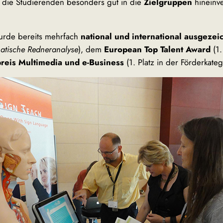
ch die Studierenden besonders gut in die
Zielgruppen
hineinv
urde bereits mehrfach
national und international ausgezei
matische Redneranalyse
), dem
European Top Talent Award
(1.
preis Multimedia und e-Business
(1. Platz in der Förderkateg