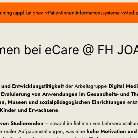
ainingsapplikationen
PatientInnen-Informationssysteme
Mediz
men bei eCare @ FH 
 und Entwicklungstätigkeit
der Arbeitsgruppe
Digital Med
 Evaluierung von Anwendungen im Gesundheits- und Th
en, Museen und sozialpädagogischen Einrichtungen
ents
Kinder und Erwachsene
.
 von Studierenden
– sowohl im Rahmen von Lehrveranstaltun
te realer Aufgabenstellungen, was eine
hohe Motivation und