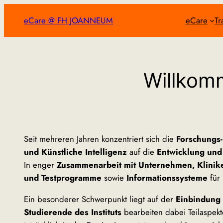
Zum
eCare @ FH JOANNEUM
eCare
Tr
Inhalt
springen
Willkom
Seit mehreren Jahren konzentriert sich die
Forschungs-
und Künstliche Intelligenz
auf die
Entwicklung und
In enger
Zusammenarbeit mit Unternehmen, Klinik
und Testprogramme
sowie
Informationssysteme
für
Ein besonderer Schwerpunkt liegt auf der
Einbindung
Studierende des Instituts
bearbeiten dabei Teilaspek