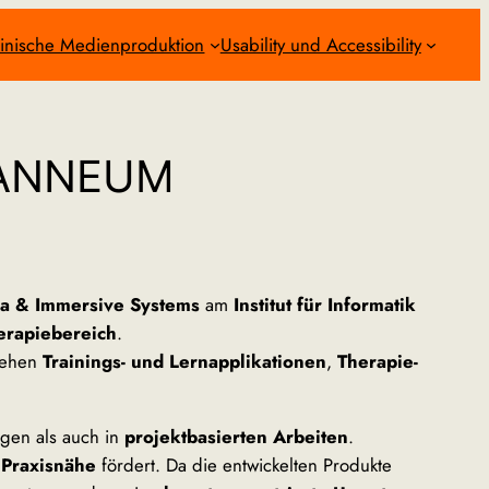
inische Medienproduktion
Usability und Accessibility
JOANNEUM
ia & Immersive Systems
am
Institut für Informatik
erapiebereich
.
tehen
Trainings- und Lernapplikationen
,
Therapie-
gen als auch in
projektbasierten Arbeiten
.
 Praxisnähe
fördert. Da die entwickelten Produkte