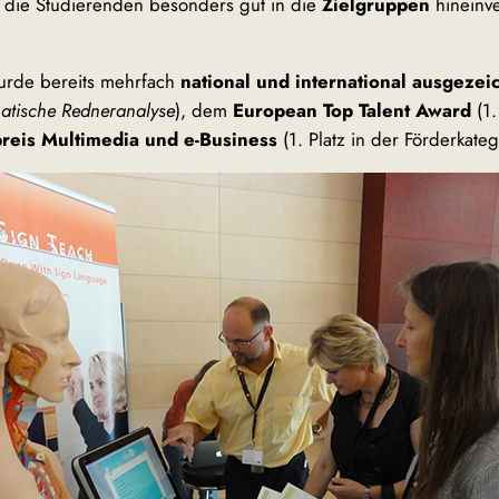
ch die Studierenden besonders gut in die
Zielgruppen
hineinv
urde bereits mehrfach
national und international ausgezei
matische Redneranalyse
), dem
European Top Talent Award
(1.
preis Multimedia und e-Business
(1. Platz in der Förderkateg